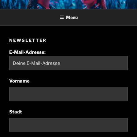
Zum
UMME BLOCK
Inhalt
Menü
springen
NEWSLETTER
E-Mail-Adresse:
Vorname
Stadt